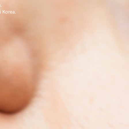
.
i Korea.