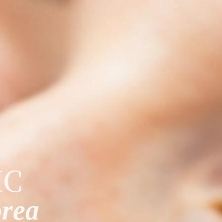
IC
rea