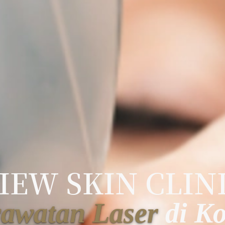
IEW SKIN CLIN
awatan Laser
di Ko