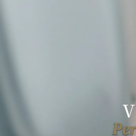
V
Per