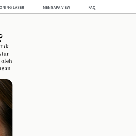
ONING LASER
MENGAPA VIEW
FAQ
?
ntuk
stur
 oleh
engan