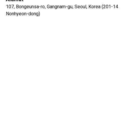
107, Bongeunsa-ro, Gangnam-gu, Seoul, Korea (201-14
Nonhyeon-dong)
Stasiun Subway Terdekat: Stasiun Sinnonhyeon, Line 9
Naver
Google
Jam Operasional
Hari Kerja: 10:00 – 19:00
Jumat: 10:00 – 21:00 (Layanan Malam)
Sabtu: 10:00 – 17:00
ABOUT VIEW
OUR SERVICES
DOCTORS
LIFTING
LOCATION & WOKING
LASER