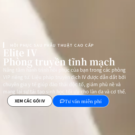
HỒI PHỤC SAU PHẪU THUẬT CAO CẤP
Elite IV
Phòng truyền tĩnh mạch
Nâng tầm hành trình hồi phục của bạn trong các phòng
VIP riêng tư. Liệu pháp truyền dịch IV được dẫn dắt bởi
chuyên gia y tế giúp đào thải độc tố, giảm phù nề và
mang lại sự tái tạo sinh học tối ưu cho làn da và cơ thể.
XEM CÁC GÓI IV
Tư vấn miễn phí